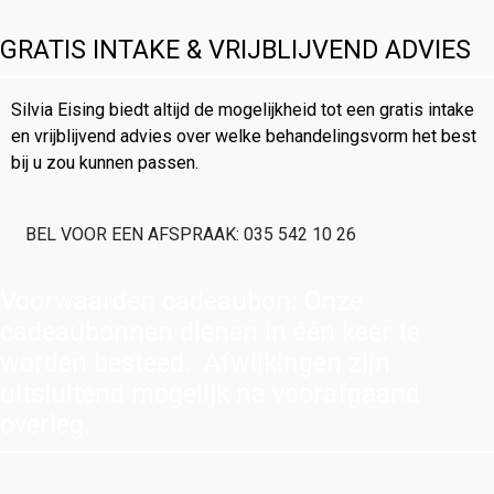
GRATIS INTAKE & VRIJBLIJVEND ADVIES
Silvia Eising biedt altijd de mogelijkheid tot een gratis intake
en vrijblijvend advies over welke behandelingsvorm het best
bij u zou kunnen passen.
BEL VOOR EEN AFSPRAAK: 035 542 10 26
Voorwaarden cadeaubon: Onze
cadeaubonnen dienen in één keer te
worden besteed. Afwijkingen zijn
uitsluitend mogelijk na voorafgaand
overleg.