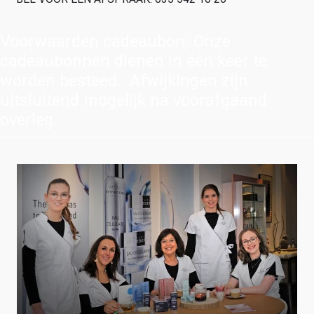
Voorwaarden cadeaubon: Onze
cadeaubonnen dienen in één keer te
worden besteed. Afwijkingen zijn
uitsluitend mogelijk na voorafgaand
overleg.