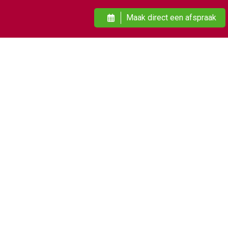
Maak direct een afspraak
Openingstijden
Dinsdag
09:00
21:00
Woensdag
09:00
19:00
Donderdag
09:00
21:00
Vrijdag
09:00
21:00
Zaterdag
09:00
17:00
Alle behandelingen zijn volgens afspraak
Onze winkel is van dinsdag t/m zaterdag tot 17:00 uur