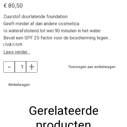
€ 80,50
Zuurstof doorlatende foundation.
Geeft minder af dan andere cosmetica.
Is waterafstotend tot wel 90 minuten in het water.
Bevat een SPF 25-factor voor de bescherming tegen
UVA/UVB.
Er wordt gebruik gemaakt van kalmerende, herstellende
Lees verder...
Aloë Vera i.p.v. water.
-
+
Toevoegen aan winkelwagen
Winkelwagen
Gerelateerde
producten