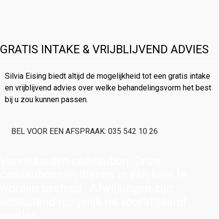
GRATIS INTAKE & VRIJBLIJVEND ADVIES
Silvia Eising biedt altijd de mogelijkheid tot een gratis intake
en vrijblijvend advies over welke behandelingsvorm het best
bij u zou kunnen passen.
BEL VOOR EEN AFSPRAAK: 035 542 10 26
Voorwaarden cadeaubon: Onze
cadeaubonnen dienen in één keer te
worden besteed. Afwijkingen zijn
uitsluitend mogelijk na voorafgaand
overleg.