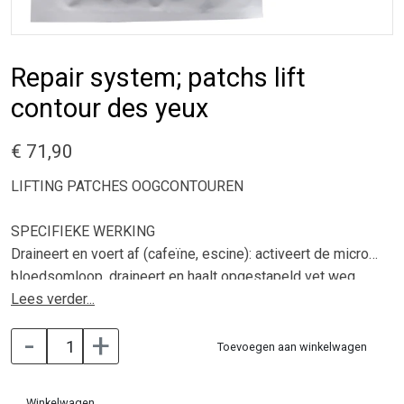
Repair system; patchs lift
contour des yeux
€ 71,90
LIFTING PATCHES OOGCONTOUREN
SPECIFIEKE WERKING
Draineert en voert af (cafeïne, escine): activeert de micro
bloedsomloop, draineert en haalt opgestapeld vet weg.
Vult op (hyaluronzuur): hydrateert en verbetert de
Lees verder...
elasticiteit van de huid.
-
+
Opspan effect (natuurlijke polyosen uit haver): vormt een
Toevoegen aan winkelwagen
liftende film.
Winkelwagen