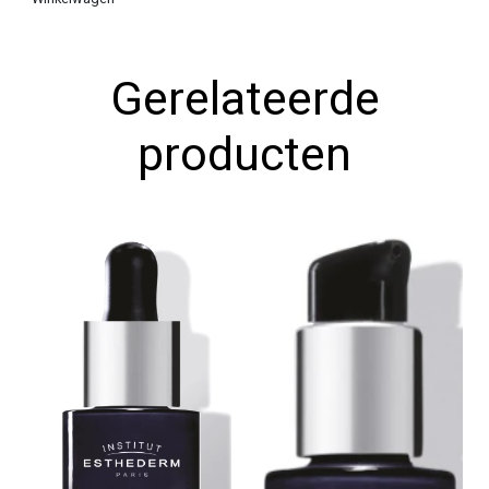
TEXTUUR
Vooraf bevochtigde patches.
Gerelateerde
GEBRUIKSAANWIJZING
5 tot 15 minuten laten rusten, de patches wegnemen, niet
producten
afspoelen, product restant uitsmeren. Voor een kuur van 1
maand: 3 keer per week tijdens de eerste 2 weken, dan 2
keer per week de overige 2 weken.
Bij SOS-verzorging of voor een uitgangsavond: 5 minuten
laten rusten, dan de oog contouren glad maken.
PRESENTATIE
Doosje met 10 patches