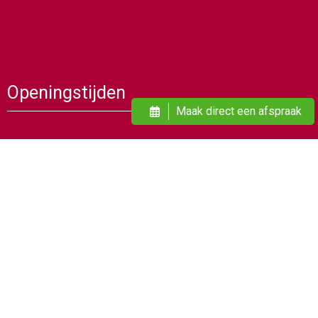
Openingstijden
Maak direct een afspraak
Dinsdag
09:00
21:00
Woensdag
09:00
19:00
Donderdag
09:00
21:00
Vrijdag
09:00
21:00
Zaterdag
09:00
17:00
Alle behandelingen zijn volgens afspraak