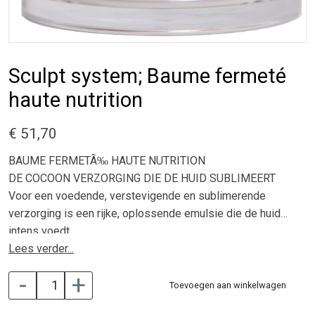
Sculpt system; Baume fermeté
haute nutrition
€ 51,70
BAUME FERMETÃ‰ HAUTE NUTRITION
DE COCOON VERZORGING DIE DE HUID SUBLIMEERT
Voor een voedende, verstevigende en sublimerende
verzorging is een rijke, oplossende emulsie die de huid
intens voedt.
Een combinatie van een aantal hydraterende actieve
Lees verder...
stoffen houdt vocht permanent vast, zintuiglijke
-
+
bestanddelen zorgen
Toevoegen aan winkelwagen
voor een fluweelzachte afwerking waardoor de huid zacht