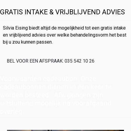
GRATIS INTAKE & VRIJBLIJVEND ADVIES
Silvia Eising biedt altijd de mogelijkheid tot een gratis intake
en vrijblijvend advies over welke behandelingsvorm het best
bij u zou kunnen passen.
BEL VOOR EEN AFSPRAAK: 035 542 10 26
Voorwaarden cadeaubon: Onze
cadeaubonnen dienen in één keer te
worden besteed. Afwijkingen zijn
uitsluitend mogelijk na voorafgaand
overleg.