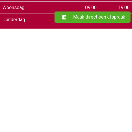
Woensdag
09:00
19:00
Maak direct een afspraak
Donderdag
09:00
21:00
Vrijdag
09:00
21:00
Zaterdag
09:00
17:00
Alle behandelingen zijn volgens afspraak
Onze winkel is van dinsdag t/m zaterdag tot 17:00 uur
geopend.
Op maandag zijn wij gesloten.
Volg ons