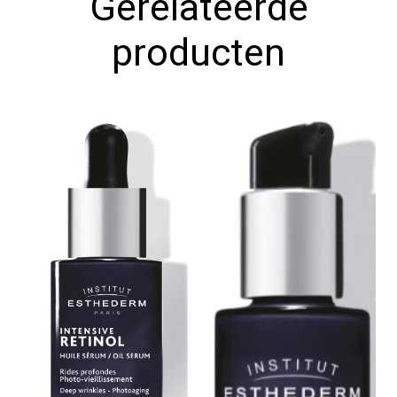
Gerelateerde
teint.
Camelia olie (2%)
producten
Vit PP: Brengt comfort en voedt de huid.
Soft Focus: Verheldert en licht de gelaatskleur op.
TEXTUUR
Volle, fluweelzachte crème textuur.
GEBRUIKSAANWIJZING
Aanbrengen ’s ochtend en ’s avonds op gelaat, hals en
decolleté.
PRESENTATIE
Pot 50ml