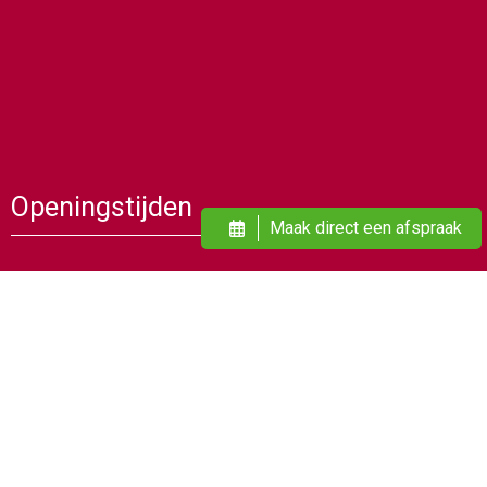
Openingstijden
Maak direct een afspraak
Dinsdag
09:00
21:00
Woensdag
09:00
19:00
Donderdag
09:00
21:00
Vrijdag
09:00
21:00
Zaterdag
09:00
17:00