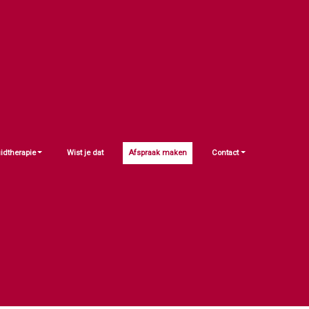
idtherapie
Wist je dat
Afspraak maken
Contact